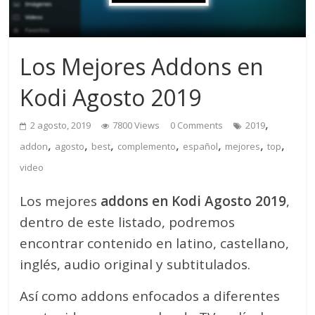
Los Mejores Addons en
Kodi Agosto 2019
,
2 agosto, 2019
7800 Views
0 Comments
2019
,
,
,
,
,
,
,
addon
agosto
best
complemento
español
mejores
top
video
Los mejores
addons en Kodi Agosto 2019
,
dentro de este listado, podremos
encontrar contenido en latino, castellano,
inglés, audio original y subtitulados.
Así como addons enfocados a diferentes