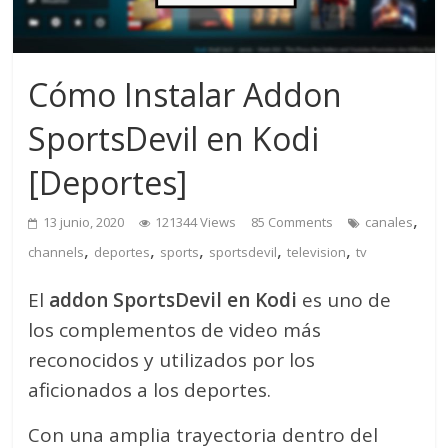
Cómo Instalar Addon
SportsDevil en Kodi
[Deportes]
,
13 junio, 2020
121344 Views
85 Comments
canales
,
,
,
,
,
channels
deportes
sports
sportsdevil
television
tv
El
addon SportsDevil en Kodi
es uno de
los complementos de video más
reconocidos y utilizados por los
aficionados a los deportes.
Con una amplia trayectoria dentro del