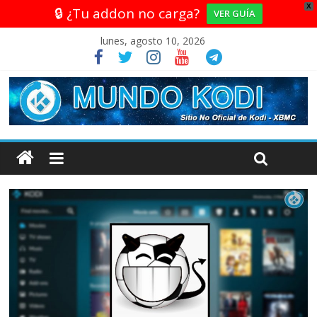
X
🔒 ¿Tu addon no carga?
VER GUÍA
lunes, agosto 10, 2026