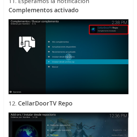
11. Esperamos la notificación
Complementos activado
12.
CellarDoorTV Repo