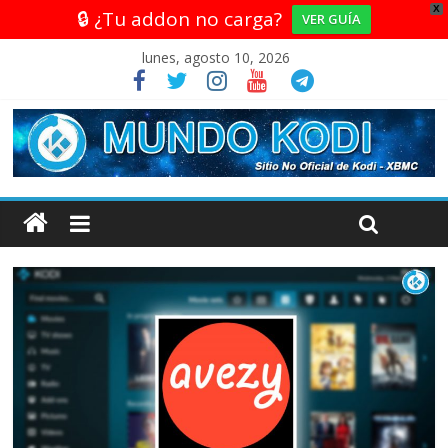
X
🔒 ¿Tu addon no carga?
VER GUÍA
lunes, agosto 10, 2026