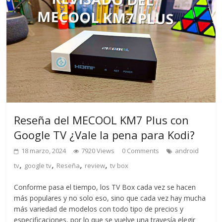
Reseña del MECOOL KM7 Plus con
Google TV ¿Vale la pena para Kodi?
18 marzo, 2024
7920 Views
0 Comments
android
,
,
,
,
tv
google tv
Reseña
review
tv box
Conforme pasa el tiempo, los TV Box cada vez se hacen
más populares y no solo eso, sino que cada vez hay mucha
más variedad de modelos con todo tipo de precios y
especificaciones, por lo que se vuelve una travesía elegir