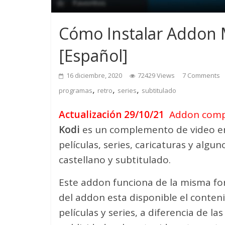
Cómo Instalar Addon 
[Español]
16 diciembre, 2020
72429 Views
7 Comments
,
,
,
programas
retro
series
subtitulado
Actualización 29/10/21
Addon compa
Kodi
es un complemento de video e
películas, series, caricaturas y alg
castellano y subtitulado.
Este addon funciona de la misma f
del addon esta disponible el conten
películas y series, a diferencia de 