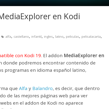
MediaExplorer en Kodi
,
,
,
,
,
,
,
alfa
castellano
infantil
ingles
latino
peliculas
pelisalacarta
tible con Kodi 19.
El addon
MediaExplorer en
n donde podremos encontrar contenido de
unos programas en idioma español latino,
orma que
Alfa
y
Balandro
, es decir, que dentro
ido de las mejores páginas web para ver
las webs en el addon de Kodi no aparece