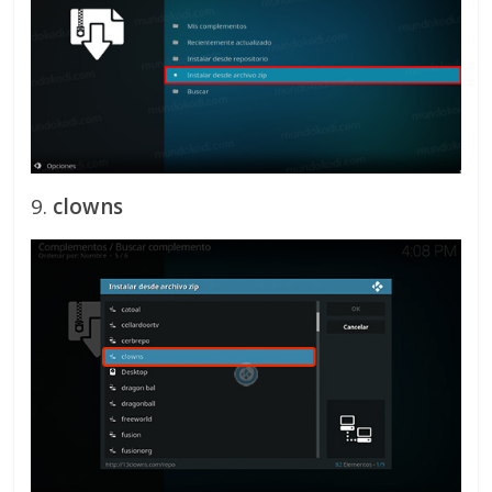
9.
clowns