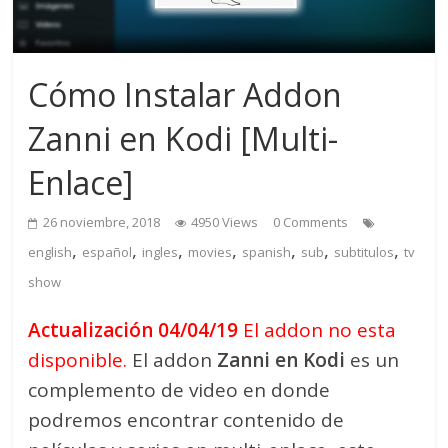
Cómo Instalar Addon
Zanni en Kodi [Multi-
Enlace]
26 noviembre, 2018
4950 Views
0 Comments
,
,
,
,
,
,
,
english
español
ingles
movies
spanish
sub
subtitulos
tv
show
Actualización 04/04/19
El addon no esta
disponible.
El addon
Zanni en Kodi
es un
complemento de video en donde
podremos encontrar contenido de