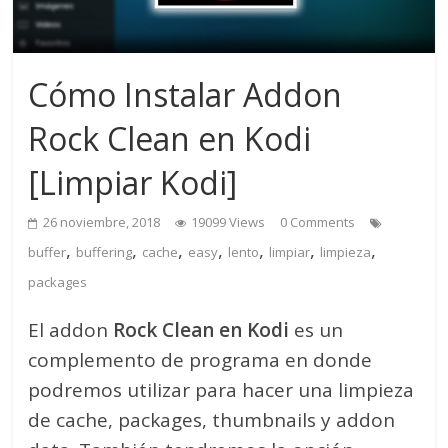
Cómo Instalar Addon
Rock Clean en Kodi
[Limpiar Kodi]
26 noviembre, 2018
19099 Views
0 Comments
,
,
,
,
,
,
,
buffer
buffering
cache
easy
lento
limpiar
limpieza
packages
El addon
Rock Clean en Kodi
es un
complemento de programa en donde
podremos utilizar para hacer una limpieza
de cache, packages, thumbnails y addon