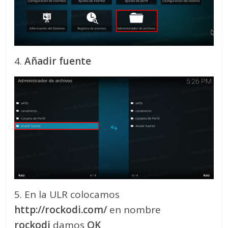
4.
Añadir fuente
5. En la ULR colocamos
http://rockodi.com/
en nombre
rockodi
damos
OK