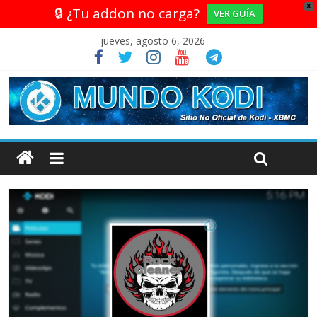
X
🔒 ¿Tu addon no carga?
VER GUÍA
jueves, agosto 6, 2026