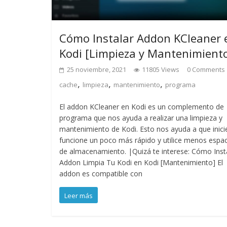
Cómo Instalar Addon KCleaner 
Kodi [Limpieza y Mantenimient
25 noviembre, 2021
11805 Views
0 Comments
,
,
,
cache
limpieza
mantenimiento
programa
El addon KCleaner en Kodi es un complemento de
programa que nos ayuda a realizar una limpieza y
mantenimiento de Kodi. Esto nos ayuda a que inici
funcione un poco más rápido y utilice menos espa
de almacenamiento. |Quizá te interese: Cómo Inst
Addon Limpia Tu Kodi en Kodi [Mantenimiento] El
addon es compatible con
Leer más