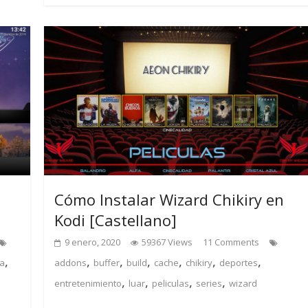
Cómo Instalar Wizard Chikiry en
Kodi [Castellano]
9 enero, 2020
59367 Views
11 Comments
,
,
,
,
,
,
,
a
addons
buffer
build
cache
chikiry
deportes
,
,
,
,
entretenimiento
luar
peliculas
series
wizard