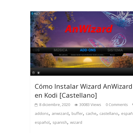
Cómo Instalar Wizard AnWizard
en Kodi [Castellano]
8 diciembre, 2020
30083 Views
0 Comments
,
,
,
,
,
addons
anwizard
buffer
cache
castellano
españ
,
,
español
spanish
wizard