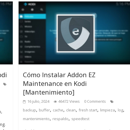
odi
Cómo Instalar Addon EZ
Maintenance en Kodi
[Mantenimiento]
16 julio, 2024
46472 Views
0 Comments
,
,
,
,
,
,
,
backup
buffer
cache
clean
fresh start
limpieza
log
o,
,
,
mantenimiento
respaldo
speedtest
ng.