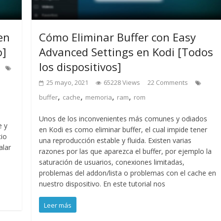
en
Cómo Eliminar Buffer con Easy
o]
Advanced Settings en Kodi [Todos
los dispositivos]
25 mayo, 2021
65228 Views
22 Comments
,
,
,
,
buffer
cache
memoria
ram
rom
Unos de los inconvenientes más comunes y odiados
e y
en Kodi es como eliminar buffer, el cual impide tener
cio
una reproducción estable y fluida. Existen varias
alar
razones por las que aparezca el buffer, por ejemplo la
saturación de usuarios, conexiones limitadas,
problemas del addon/lista o problemas con el cache en
nuestro dispositivo. En este tutorial nos
Leer más