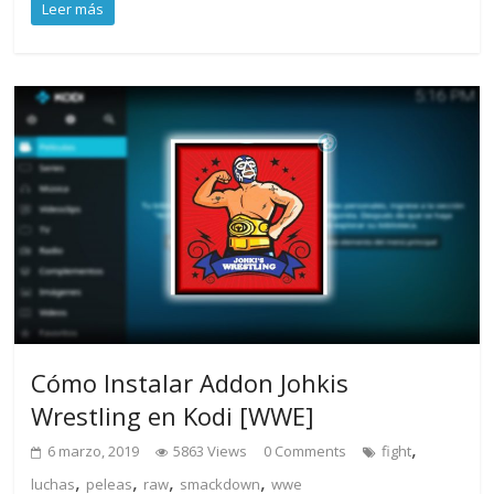
Leer más
Cómo Instalar Addon Johkis
Wrestling en Kodi [WWE]
,
6 marzo, 2019
5863 Views
0 Comments
fight
,
,
,
,
luchas
peleas
raw
smackdown
wwe