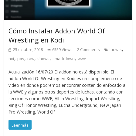
Cómo Instalar Addon World Of
Wrestling en Kodi
,
25 octubre, 2018
6559 Views
2 Comments
luchas
,
,
,
,
,
nxt
ppv
raw
shows
smackdown
wwe
Actualización 16/07/20 El addon no está disponible. El
addon World Of Wrestling en Kodi es un complemento de
video en donde podremos encontrar contenido enfocado a
la WWE y algunos otros deportes de luchas, contando con
secciones como WWE, All In Wrestling, Impact Wrestling,
Ring Of Honor Wrestling, Lucha Underground, New Japan
Pro Wrestling, World Of
Leer más