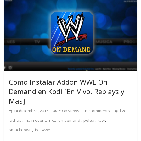
Como Instalar Addon WWE On
Demand en Kodi [En Vivo, Replays y
Más]
,
14 diciembre, 2016
6936 Views
10 Comments
live
,
,
,
,
,
,
luchas
main event
nxt
on demand
pelea
raw
,
,
smackdown
tv
wwe