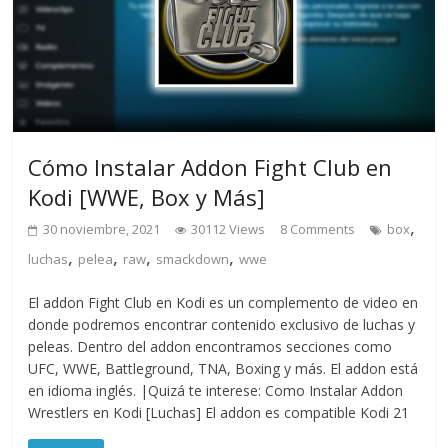
Cómo Instalar Addon Fight Club en
Kodi [WWE, Box y Más]
,
30 noviembre, 2021
30112 Views
8 Comments
box
,
,
,
,
luchas
pelea
raw
smackdown
wwe
El addon Fight Club en Kodi es un complemento de video en
donde podremos encontrar contenido exclusivo de luchas y
peleas. Dentro del addon encontramos secciones como
UFC, WWE, Battleground, TNA, Boxing y más. El addon está
en idioma inglés. |Quizá te interese: Como Instalar Addon
Wrestlers en Kodi [Luchas] El addon es compatible Kodi 21