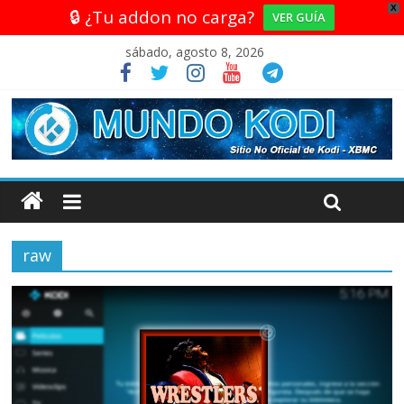
X
🔒 ¿Tu addon no carga?
VER GUÍA
sábado, agosto 8, 2026
raw