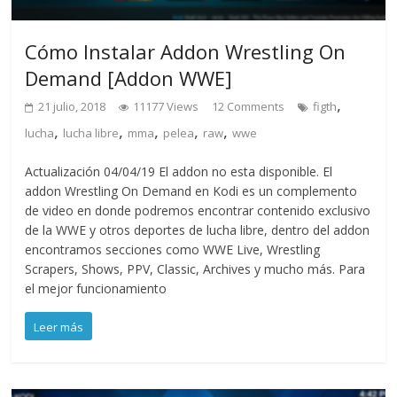
Cómo Instalar Addon Wrestling On
Demand [Addon WWE]
,
21 julio, 2018
11177 Views
12 Comments
figth
,
,
,
,
,
lucha
lucha libre
mma
pelea
raw
wwe
Actualización 04/04/19 El addon no esta disponible. El
addon Wrestling On Demand en Kodi es un complemento
de video en donde podremos encontrar contenido exclusivo
de la WWE y otros deportes de lucha libre, dentro del addon
encontramos secciones como WWE Live, Wrestling
Scrapers, Shows, PPV, Classic, Archives y mucho más. Para
el mejor funcionamiento
Leer más