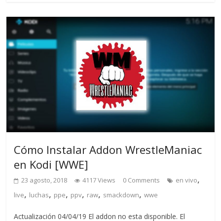
Cómo Instalar Addon WrestleManiac
en Kodi [WWE]
,
23 agosto, 2018
4117 Views
0 Comments
en vivo
,
,
,
,
,
,
live
luchas
ppe
ppv
raw
smackdown
wwe
Actualización 04/04/19 El addon no esta disponible. El