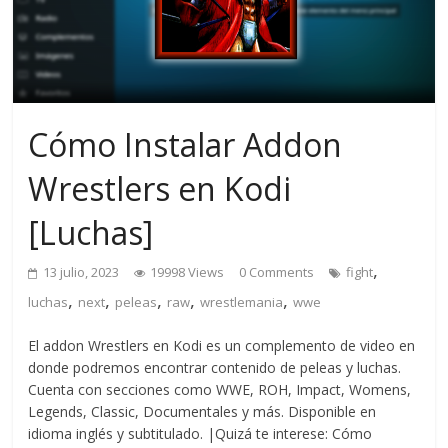
Cómo Instalar Addon
Wrestlers en Kodi
[Luchas]
,
13 julio, 2023
19998 Views
0 Comments
fight
,
,
,
,
,
luchas
next
peleas
raw
wrestlemania
wwe
El addon Wrestlers en Kodi es un complemento de video en
donde podremos encontrar contenido de peleas y luchas.
Cuenta con secciones como WWE, ROH, Impact, Womens,
Legends, Classic, Documentales y más. Disponible en
idioma inglés y subtitulado. |Quizá te interese: Cómo