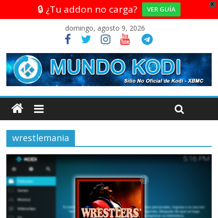
X
🔒 ¿Tu addon no carga?
VER GUÍA
domingo, agosto 9, 2026
wrestlemania