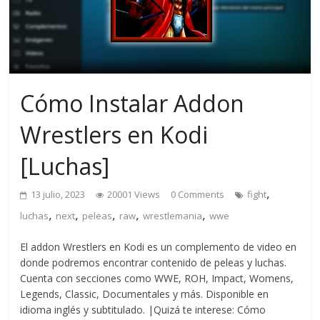
Cómo Instalar Addon
Wrestlers en Kodi
[Luchas]
,
13 julio, 2023
20001 Views
0 Comments
fight
,
,
,
,
,
luchas
next
peleas
raw
wrestlemania
wwe
El addon Wrestlers en Kodi es un complemento de video en
donde podremos encontrar contenido de peleas y luchas.
Cuenta con secciones como WWE, ROH, Impact, Womens,
Legends, Classic, Documentales y más. Disponible en
idioma inglés y subtitulado. |Quizá te interese: Cómo