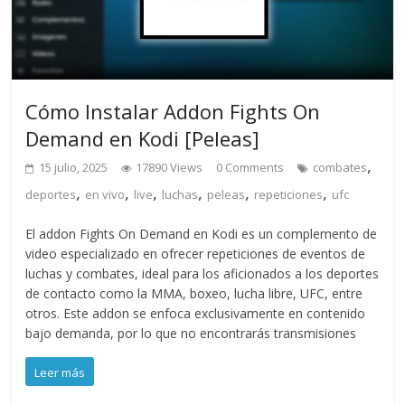
Cómo Instalar Addon Fights On
Demand en Kodi [Peleas]
,
15 julio, 2025
17890 Views
0 Comments
combates
,
,
,
,
,
,
deportes
en vivo
live
luchas
peleas
repeticiones
ufc
El addon Fights On Demand en Kodi es un complemento de
video especializado en ofrecer repeticiones de eventos de
luchas y combates, ideal para los aficionados a los deportes
de contacto como la MMA, boxeo, lucha libre, UFC, entre
otros. Este addon se enfoca exclusivamente en contenido
bajo demanda, por lo que no encontrarás transmisiones
Leer más