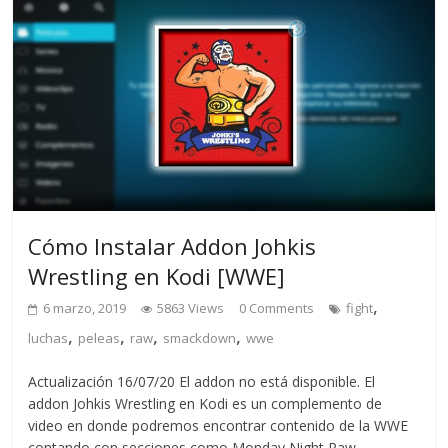
Cómo Instalar Addon Johkis
Wrestling en Kodi [WWE]
,
6 marzo, 2019
5863 Views
0 Comments
fight
,
,
,
,
luchas
peleas
raw
smackdown
wwe
Actualización 16/07/20 El addon no está disponible. El
addon Johkis Wrestling en Kodi es un complemento de
video en donde podremos encontrar contenido de la WWE
contando con secciones como Monday Night Raw,