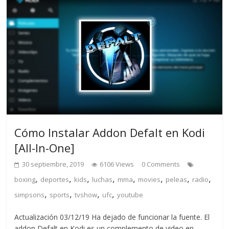
Cómo Instalar Addon Defalt en Kodi
[All-In-One]
30 septiembre, 2019
6106 Views
0 Comments
,
,
,
,
,
,
,
,
boxing
deportes
kids
luchas
mma
movies
peleas
radio
,
,
,
,
simpsons
sports
tvshow
ufc
youtube
Actualización 03/12/19 Ha dejado de funcionar la fuente. El
addon Defalt en Kodi es un complemento de video en