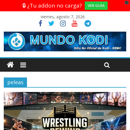
X
🔒 ¿Tu addon no carga?
VER GUÍA
viernes, agosto 7, 2026
peleas