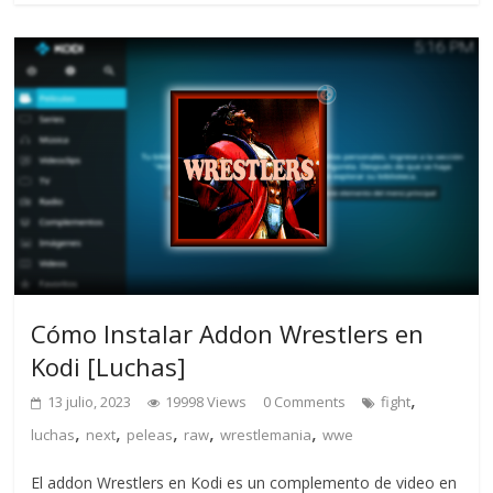
Cómo Instalar Addon Wrestlers en
Kodi [Luchas]
,
13 julio, 2023
19998 Views
0 Comments
fight
,
,
,
,
,
luchas
next
peleas
raw
wrestlemania
wwe
El addon Wrestlers en Kodi es un complemento de video en