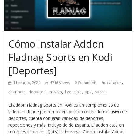
Cómo Instalar Addon
Fladnag Sports en Kodi
[Deportes]
,
11 marzo, 2020
4716 Views
0 Comments
canales
,
,
,
,
,
,
channels
deportes
en vivo
live
ppe
ppv
sports
El addon Fladnag Sports en Kodi es un complemento de
video en donde podremos encontrar contenido exclusivo de
deportes, cuenta con gran variedad de deportes,
repeticiones y más, incluye de de España. El addon esta en
múltiples idiomas. |Quizá te interese: Cómo Instalar Addon