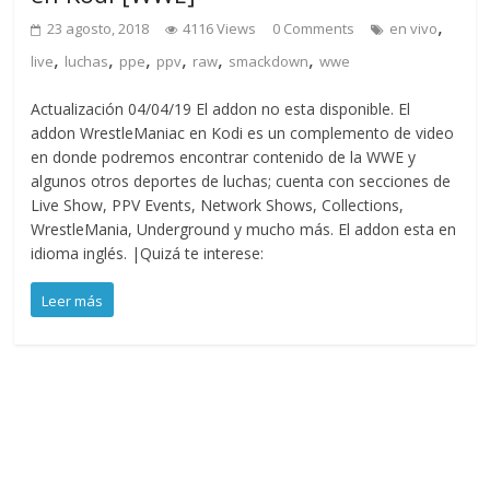
,
23 agosto, 2018
4116 Views
0 Comments
en vivo
,
,
,
,
,
,
live
luchas
ppe
ppv
raw
smackdown
wwe
Actualización 04/04/19 El addon no esta disponible. El
addon WrestleManiac en Kodi es un complemento de video
en donde podremos encontrar contenido de la WWE y
algunos otros deportes de luchas; cuenta con secciones de
Live Show, PPV Events, Network Shows, Collections,
WrestleMania, Underground y mucho más. El addon esta en
idioma inglés. |Quizá te interese:
Leer más