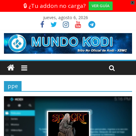
X
🔒 ¿Tu addon no carga?
VER GUÍA
jueves, agosto 6, 2026
ppe