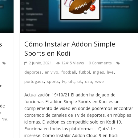
s
Cómo Instalar Addon Simple
Sports en Kodi
2 junio, 2021
12415 Views
0 Comments
,
,
,
,
,
,
deportes
en vivo
football
futbol
ingles
live
,
,
,
,
,
,
portugues
sports
tv
ufc
uk
usa
wwe
de
Actualización 19/10/21 El addon ha dejado de
funcionar. El addon Simple Sports en Kodi es un
 de
complemento de video en donde podremos encontrar
n
contenido de canales de TV de deportes, en múltiples
 19.
idiomas. El addon es compatible solo en Kodi 19.
Funciona en todas las plataformas. |Quizá te
interese: Cómo Instalar Addon Cloud 9 en Kodi