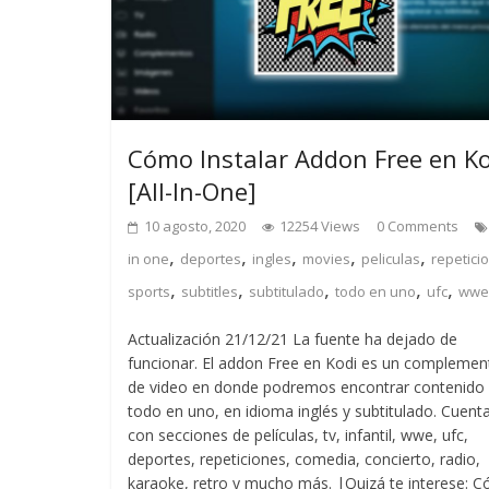
Cómo Instalar Addon Free en Ko
[All-In-One]
10 agosto, 2020
12254 Views
0 Comments
,
,
,
,
,
in one
deportes
ingles
movies
peliculas
repetici
,
,
,
,
,
sports
subtitles
subtitulado
todo en uno
ufc
wwe
Actualización 21/12/21 La fuente ha dejado de
funcionar. El addon Free en Kodi es un complemen
de video en donde podremos encontrar contenido
todo en uno, en idioma inglés y subtitulado. Cuent
con secciones de películas, tv, infantil, wwe, ufc,
deportes, repeticiones, comedia, concierto, radio,
karaoke, retro y mucho más. |Quizá te interese: 