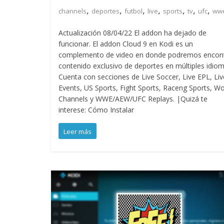
,
,
,
,
,
,
,
channels
deportes
futbol
live
sports
tv
ufc
ww
Actualización 08/04/22 El addon ha dejado de
funcionar. El addon Cloud 9 en Kodi es un
complemento de video en donde podremos encont
contenido exclusivo de deportes en múltiples idiom
Cuenta con secciones de Live Soccer, Live EPL, Liv
Events, US Sports, Fight Sports, Raceng Sports, Wo
Channels y WWE/AEW/UFC Replays. |Quizá te
interese: Cómo Instalar
Leer más