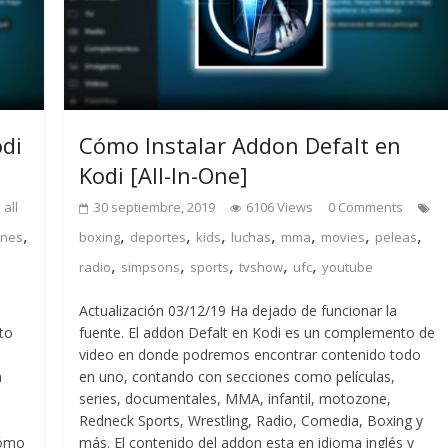
di
Cómo Instalar Addon Defalt en
Kodi [All-In-One]
all
30 septiembre, 2019
6106 Views
0 Comments
,
,
,
,
,
,
,
,
ones
boxing
deportes
kids
luchas
mma
movies
peleas
,
,
,
,
,
radio
simpsons
sports
tvshow
ufc
youtube
Actualización 03/12/19 Ha dejado de funcionar la
to
fuente. El addon Defalt en Kodi es un complemento de
video en donde podremos encontrar contenido todo
a
en uno, contando con secciones como películas,
series, documentales, MMA, infantil, motozone,
Redneck Sports, Wrestling, Radio, Comedia, Boxing y
Cómo
más. El contenido del addon esta en idioma inglés y