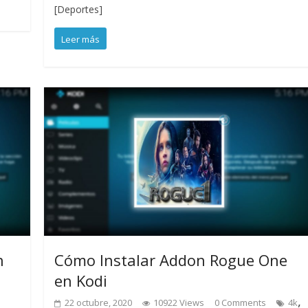
[Deportes]
Leer más
n
Cómo Instalar Addon Rogue One
en Kodi
,
22 octubre, 2020
10922 Views
0 Comments
4k