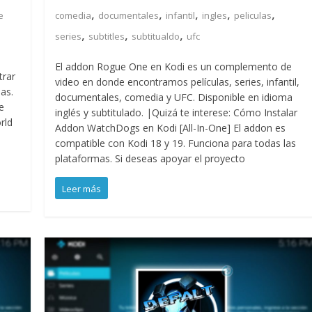
,
,
,
,
,
e
comedia
documentales
infantil
ingles
peliculas
,
,
,
series
subtitles
subtitualdo
ufc
El addon Rogue One en Kodi es un complemento de
rar
video en donde encontramos películas, series, infantil,
as.
documentales, comedia y UFC. Disponible en idioma
e
inglés y subtitulado. |Quizá te interese: Cómo Instalar
rld
Addon WatchDogs en Kodi [All-In-One] El addon es
compatible con Kodi 18 y 19. Funciona para todas las
plataformas. Si deseas apoyar el proyecto
Leer más