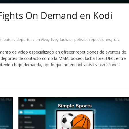
Fights On Demand en Kodi
,
,
,
,
,
,
,
ombates
deportes
en vivo
live
luchas
peleas
repeticiones
ufc
nto de video especializado en ofrecer repeticiones de eventos de
os deportes de contacto como la MMA, boxeo, lucha libre, UFC, entre
ntenido bajo demanda, por lo que no encontrarás transmisiones