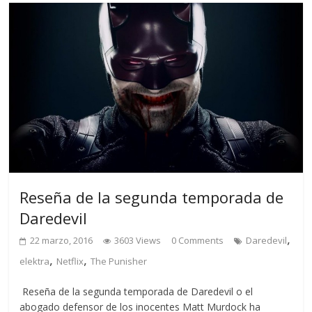
Reseña de la segunda temporada de
Daredevil
,
22 marzo, 2016
3603 Views
0 Comments
Daredevil
,
,
elektra
Netflix
The Punisher
Reseña de la segunda temporada de Daredevil o el
abogado defensor de los inocentes Matt Murdock ha