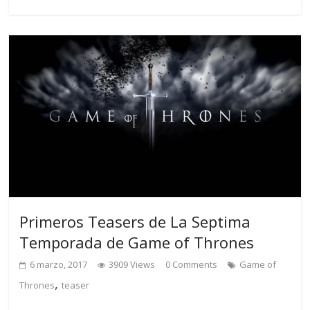
Primeros Teasers de La Septima
Temporada de Game of Thrones
6 marzo, 2017
3909 Views
0 Comments
Game of
,
Thrones
teaser