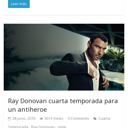
Leer más
Ray Donovan cuarta temporada para
un antiheroe
28 junio, 2016
3013 Views
0 Comments
Cuarta
,
,
Temporada
Ray Donovan
serie