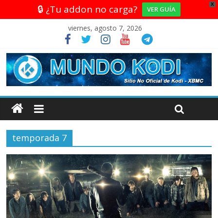
X
🔒 ¿Tu addon no carga?
VER GUÍA
viernes, agosto 7, 2026
temporada 7