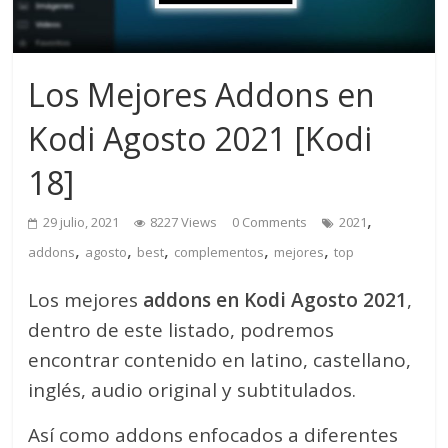
Los Mejores Addons en
Kodi Agosto 2021 [Kodi
18]
,
29 julio, 2021
8227 Views
0 Comments
2021
,
,
,
,
,
addons
agosto
best
complementos
mejores
top
Los mejores
addons en Kodi Agosto 2021
,
dentro de este listado, podremos
encontrar contenido en latino, castellano,
inglés, audio original y subtitulados.
Así como addons enfocados a diferentes