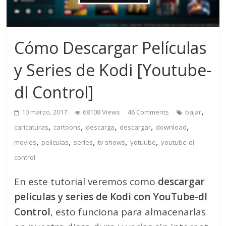
Cómo Descargar Películas
y Series de Kodi [Youtube-
dl Control]
,
10 marzo, 2017
68108 Views
46 Comments
bajar
,
,
,
,
,
caricaturas
cartoons
descarga
descargar
download
,
,
,
,
,
movies
peliculas
series
tv shows
yotuube
youtube-dl
control
En este tutorial veremos como
descargar
películas y series de Kodi con YouTube-dl
Control
, esto funciona para almacenarlas