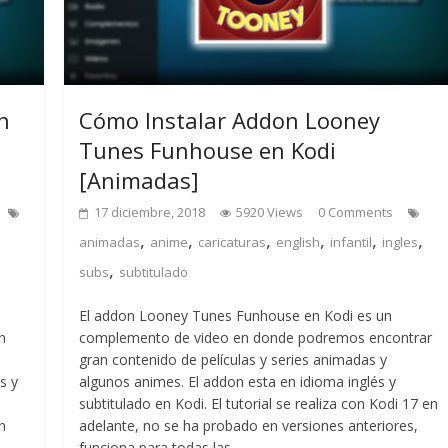
n
Cómo Instalar Addon Looney
Tunes Funhouse en Kodi
[Animadas]
17 diciembre, 2018
5920 Views
0 Comments
,
,
,
,
,
,
animadas
anime
caricaturas
english
infantil
ingles
,
subs
subtitulado
El addon Looney Tunes Funhouse en Kodi es un
n
complemento de video en donde podremos encontrar
gran contenido de películas y series animadas y
s y
algunos animes. El addon esta en idioma inglés y
subtitulado en Kodi. El tutorial se realiza con Kodi 17 en
n
adelante, no se ha probado en versiones anteriores,
funciona para todas las