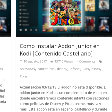
Como Instalar Addon Junior en
Kodi [Contenido Castellano]
10 agosto, 2017
13710 Views
4 Comments
,
,
,
,
,
,
os
animadas
caricaturas
disney
infantil
kids
niños
Pixar
o de
do
Actualización 03/12/18 El addon no esta disponible. El
añol
addon Junior en Kodi es un complemento de video en
las
donde encontraremos contenido infantil con secciones
oría
como películas de Disney y Pixar, anime, música y
más. Este addon esta en español castellano y durante