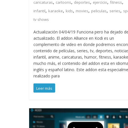
,
,
,
,
,
caricaturas
cartoons
deportes
ejercicio
fitness
,
,
,
,
,
,
infantil
karaoke
kids
movies
peliculas
series
sp
tv shows
Actualización 04/04/19 Funciona pero ha dejado de
actualizado. El addon Alliance en Kodi es un
complemento de video en donde podremos encont
contenido de películas, series, tv, deportes, noticia
infantil, anime, caricaturas, humor, fitness, karaoke
mucho más, el contenido del addon esta en idiom
inglés y español latino. Este addon esta especialm
realizado para
Leer más