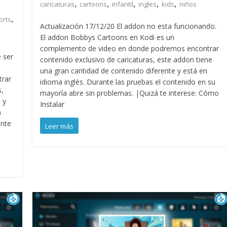
,
,
,
,
,
caricaturas
cartoons
infantil
ingles
kids
niños
,
orts
Actualización 17/12/20 El addon no esta funcionando.
El addon Bobbys Cartoons en Kodi es un
complemento de video en donde podremos encontrar
 ser
contenido exclusivo de caricaturas, este addon tiene
una gran cantidad de contenido diferente y está en
rar
idioma inglés. Durante las pruebas el contenido en su
s,
mayoría abre sin problemas. |Quizá te interese: Cómo
 y
Instalar
a
ente
Leer más