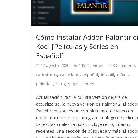
Cómo Instalar Addon Palantir e
Kodi [Películas y Series en
Español]
12 agosto, 2020
115642 Views
223 Comments
,
,
,
,
,
caricaturas
castellano
español
infantil
niños
,
,
,
peliculas
retro
sagas
series
Actualización 28/10/20 Esta versión dejará de
actualizarse, la nueva versión es Palantir 2. El addo
Palantir en Kodi es un complemento de video en
donde encontraremos un gran catálogo de película
series, las cuales también incluye retro, infantil,
recientes, una sección de búsqueda y más. El addo
esta en idioma español castellano (mayormente) y