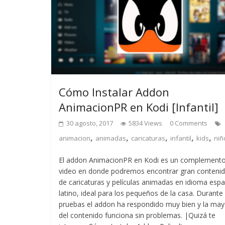
Cómo Instalar Addon
AnimacionPR en Kodi [Infantil]
30 agosto, 2017
5834 Views
0 Comments
,
,
,
,
,
animacion
animadas
caricaturas
infantil
kids
niñ
El addon AnimacionPR en Kodi es un complement
video en donde podremos encontrar gran conteni
de caricaturas y películas animadas en idioma esp
latino, ideal para los pequeños de la casa. Durante 
pruebas el addon ha respondido muy bien y la may
del contenido funciona sin problemas. |Quizá te