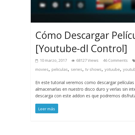
Cómo Descargar Pelícu
[Youtube-dl Control]
10 marzo, 2017
68127 Views
46 Comments
,
,
,
,
,
movies
peliculas
series
tv shows
yotuube
youtub
En este tutorial veremos como descargar películas
almacenarlas en nuestro disco duro y verlas sin inte
descarga con este addon es que podremos disfrutar 
Leer más