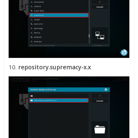
10.
repository.supremacy-x.x