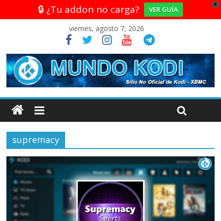
X
🔒 ¿Tu addon no carga?
VER GUÍA
viernes, agosto 7, 2026
supremacy