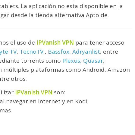
y tablets. La aplicación no esta disponible en la
ar desde la tienda alternativa Aptoide.
os el uso de
IPVanish VPN
para tener acceso
yte TV
,
TecnoTV
,
Bassfox
,
Adryanlist
, entre
mediante torrents como
Plexus
,
Quasar
,
n múltiples plataformas como Android, Amazon
ntre otros.
ilizar
IPVanish VPN
son:
l navegar en Internet y en Kodi
rmas