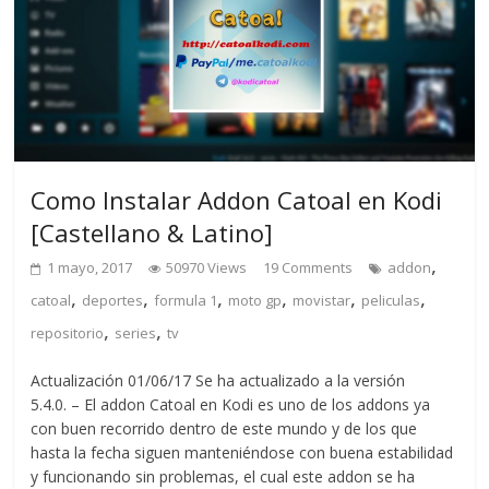
Como Instalar Addon Catoal en Kodi
[Castellano & Latino]
,
1 mayo, 2017
50970 Views
19 Comments
addon
,
,
,
,
,
,
catoal
deportes
formula 1
moto gp
movistar
peliculas
,
,
repositorio
series
tv
Actualización 01/06/17 Se ha actualizado a la versión
5.4.0. – El addon Catoal en Kodi es uno de los addons ya
con buen recorrido dentro de este mundo y de los que
hasta la fecha siguen manteniéndose con buena estabilidad
y funcionando sin problemas, el cual este addon se ha