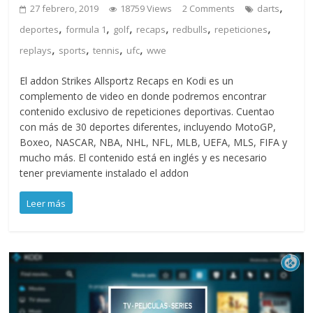
,
27 febrero, 2019
18759 Views
2 Comments
darts
,
,
,
,
,
,
deportes
formula 1
golf
recaps
redbulls
repeticiones
,
,
,
,
replays
sports
tennis
ufc
wwe
El addon Strikes Allsportz Recaps en Kodi es un
complemento de video en donde podremos encontrar
contenido exclusivo de repeticiones deportivas. Cuentao
con más de 30 deportes diferentes, incluyendo MotoGP,
Boxeo, NASCAR, NBA, NHL, NFL, MLB, UEFA, MLS, FIFA y
mucho más. El contenido está en inglés y es necesario
tener previamente instalado el addon
Leer más