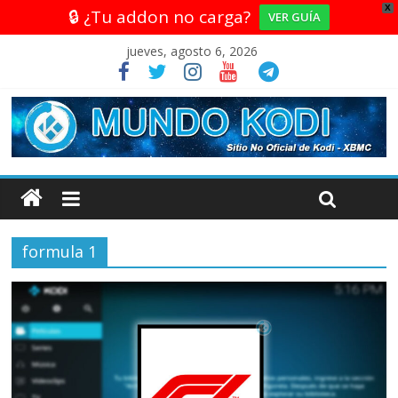
X
🔒 ¿Tu addon no carga?
VER GUÍA
jueves, agosto 6, 2026
formula 1