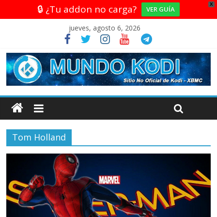
X
🔒 ¿Tu addon no carga?
VER GUÍA
jueves, agosto 6, 2026
Tom Holland