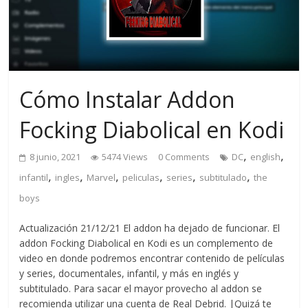
Cómo Instalar Addon
Focking Diabolical en Kodi
,
,
8 junio, 2021
5474 Views
0 Comments
DC
english
,
,
,
,
,
,
infantil
ingles
Marvel
peliculas
series
subtitulado
the
boys
Actualización 21/12/21 El addon ha dejado de funcionar. El
addon Focking Diabolical en Kodi es un complemento de
video en donde podremos encontrar contenido de películas
y series, documentales, infantil, y más en inglés y
subtitulado. Para sacar el mayor provecho al addon se
recomienda utilizar una cuenta de Real Debrid. |Quizá te