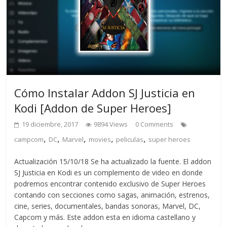
Cómo Instalar Addon SJ Justicia en
Kodi [Addon de Super Heroes]
19 diciembre, 2017
9894 Views
0 Comments
,
,
,
,
,
campcom
DC
Marvel
movies
peliculas
super heroes
Actualización 15/10/18 Se ha actualizado la fuente. El addon
SJ Justicia en Kodi es un complemento de video en donde
podremos encontrar contenido exclusivo de Super Heroes
contando con secciones como sagas, animación, estrenos,
cine, series, documentales, bandas sonoras, Marvel, DC,
Capcom y más. Este addon esta en idioma castellano y