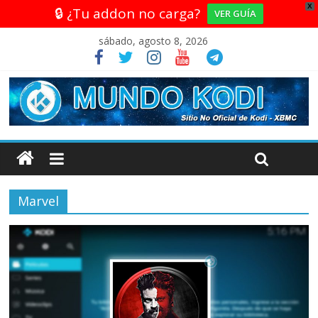
X
🔒 ¿Tu addon no carga?
VER GUÍA
sábado, agosto 8, 2026
Marvel