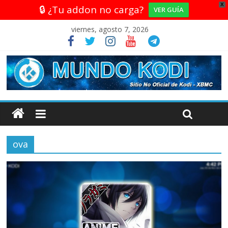
X
🔒 ¿Tu addon no carga?
VER GUÍA
viernes, agosto 7, 2026
ova