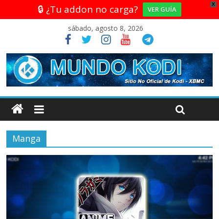
X
🔒 ¿Tu addon no carga?
VER GUÍA
sábado, agosto 8, 2026
Manga