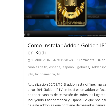
Como Instalar Addon Golden IP
en Kodi
13 abril, 2016
9115 Views
2 Comments
ad
,
,
,
,
canales de tv
españa
español
globales
golden ipt
,
,
iptv
latinoamerica
tv
Actualización 06/09/16 El addon esta offline, marc
error 404. Golden IPTV en Kodi es un addon enfoc
en tener canales de televisión de todos los lugares
incluyendo Latinoamerica y España. Lo que nos ag
de este addon es que contiene demasiados canale