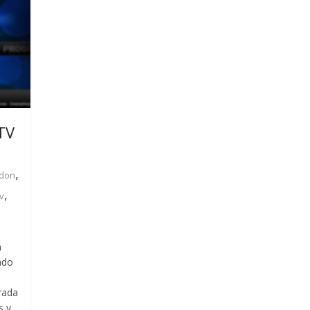
TV
,
don
,
v
a
ado
rada
s y