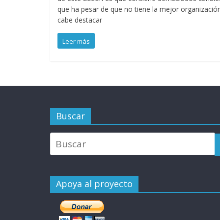
que ha pesar de que no tiene la mejor organizació
cabe destacar
Leer más
Buscar
Apoya al proyecto