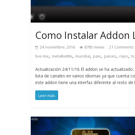
Como Instalar Addon L
24 noviembre, 2016
8785 Views
21 Comments
,
,
,
,
,
,
live mix
metalkettle
mundial
pais
paises
repo
tv
Actualización 24/11/16 El addon se ha actualizado
lista de canales en varios idiomas ya que cuenta 
este addon tiene una interfaz diferente al resto 
Leer más