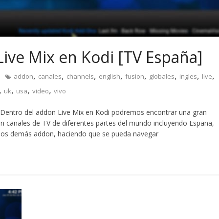
ive Mix en Kodi [TV España]
,
,
,
,
,
,
,
,
addon
canales
channels
english
fusion
globales
ingles
live
,
,
,
,
uk
usa
video
vivo
. Dentro del addon Live Mix en Kodi podremos encontrar una gran
con canales de TV de diferentes partes del mundo incluyendo España,
de los demás addon, haciendo que se pueda navegar