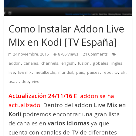
Como Instalar Addon Live
Mix en Kodi [TV España]
24 noviembre, 2016
8786 Views
21 Comments
,
,
,
,
,
,
,
addon
canales
channels
english
fusion
globales
ingles
,
,
,
,
,
,
,
,
,
live
live mix
metalkettle
mundial
pais
paises
repo
tv
uk
,
,
usa
video
vivo
Actualización 24/11/16
El addon se ha
actualizado.
Dentro del addon
Live Mix en
Kodi
podremos encontrar una gran lista
de canales en
varios idiomas
ya que
cuenta con canales de TV de diferentes