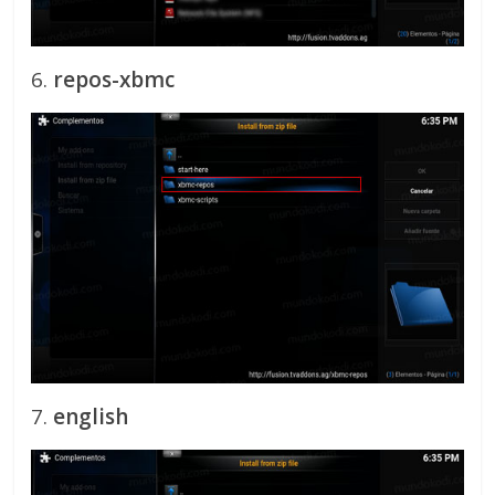
6.
repos-xbmc
7.
english