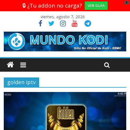
X
🔒 ¿Tu addon no carga?
VER GUÍA
viernes, agosto 7, 2026
golden iptv