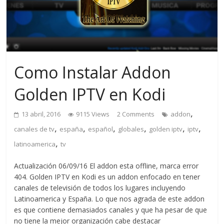
Como Instalar Addon
Golden IPTV en Kodi
,
13 abril, 2016
9115 Views
2 Comments
addon
,
,
,
,
,
,
canales de tv
españa
español
globales
golden iptv
iptv
,
latinoamerica
tv
Actualización 06/09/16 El addon esta offline, marca error
404. Golden IPTV en Kodi es un addon enfocado en tener
canales de televisión de todos los lugares incluyendo
Latinoamerica y España. Lo que nos agrada de este addon
es que contiene demasiados canales y que ha pesar de que
no tiene la mejor organización cabe destacar