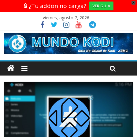
X
🔒 ¿Tu addon no carga?
VER GUÍA
viernes, agosto 7, 2026