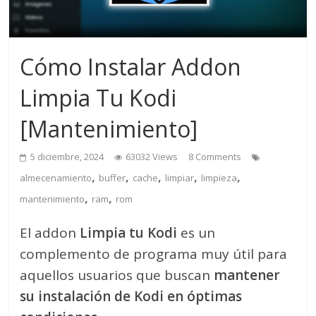
Cómo Instalar Addon
Limpia Tu Kodi
[Mantenimiento]
5 diciembre, 2024
63032 Views
8 Comments
,
,
,
,
,
almecenamiento
buffer
cache
limpiar
limpieza
,
,
mantenimiento
ram
rom
El addon
Limpia tu Kodi
es un
complemento de programa muy útil para
aquellos usuarios que buscan
mantener
su instalación de Kodi en óptimas