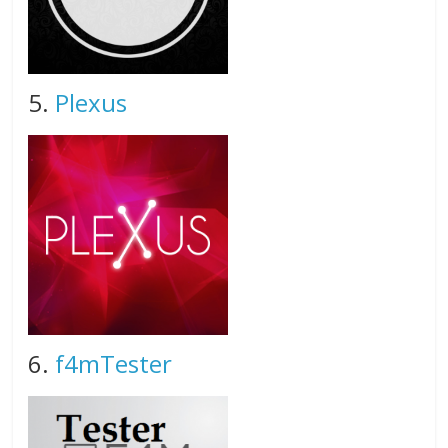
5.
Plexus
6.
f4mTester