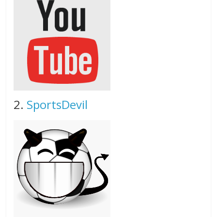
2.
SportsDevil