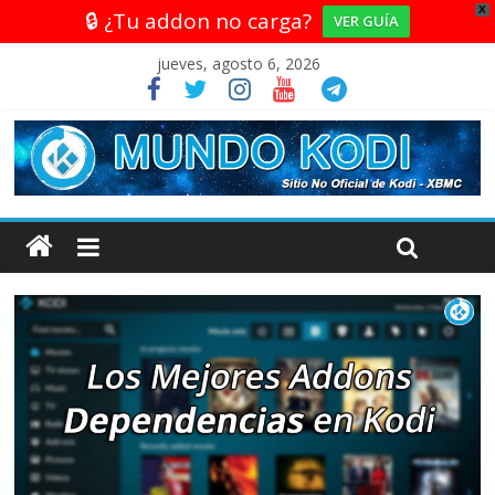
X
🔒 ¿Tu addon no carga?
VER GUÍA
jueves, agosto 6, 2026