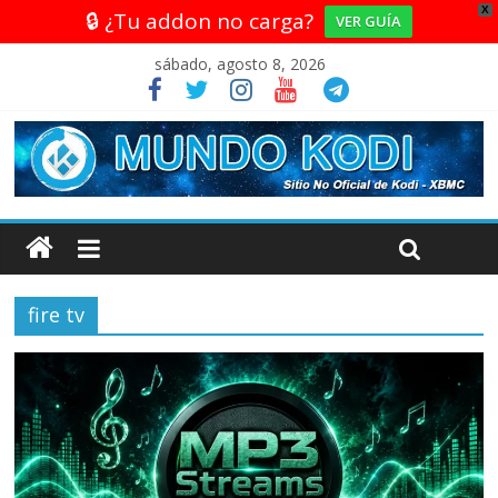
X
🔒 ¿Tu addon no carga?
VER GUÍA
sábado, agosto 8, 2026
fire tv