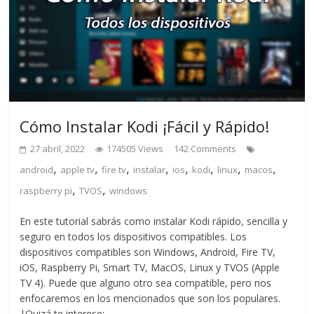
Cómo Instalar Kodi ¡Fácil y Rápido!
27 abril, 2022
174505 Views
142 Comments
,
,
,
,
,
,
,
,
android
apple tv
fire tv
instalar
ios
kodi
linux
macos
,
,
raspberry pi
TVOS
windows
En este tutorial sabrás como instalar Kodi rápido, sencilla y
seguro en todos los dispositivos compatibles. Los
dispositivos compatibles son Windows, Android, Fire TV,
iOS, Raspberry Pi, Smart TV, MacOS, Linux y TVOS (Apple
TV 4). Puede que alguno otro sea compatible, pero nos
enfocaremos en los mencionados que son los populares.
|Quizá te interese: