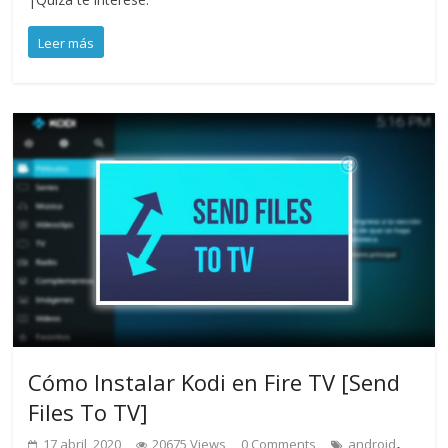
Leer más
Cómo Instalar Kodi en Fire TV [Send
Files To TV]
,
17 abril, 2020
20675 Views
0 Comments
android