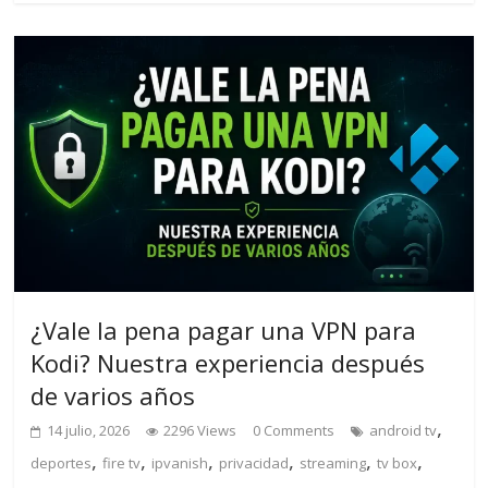
¿Vale la pena pagar una VPN para
Kodi? Nuestra experiencia después
de varios años
,
14 julio, 2026
2296 Views
0 Comments
android tv
,
,
,
,
,
,
deportes
fire tv
ipvanish
privacidad
streaming
tv box