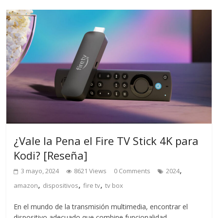
¿Vale la Pena el Fire TV Stick 4K para
Kodi? [Reseña]
,
3 mayo, 2024
8621 Views
0 Comments
2024
,
,
,
amazon
dispositivos
fire tv
tv box
En el mundo de la transmisión multimedia, encontrar el
dispositivo adecuado que combine funcionalidad,