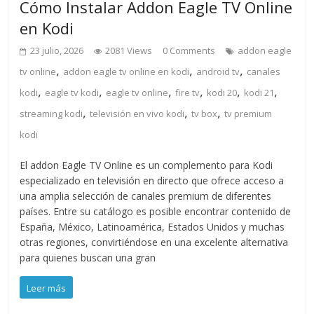
Cómo Instalar Addon Eagle TV Online
en Kodi
23 julio, 2026
2081 Views
0 Comments
addon eagle
,
,
,
tv online
addon eagle tv online en kodi
android tv
canales
,
,
,
,
,
,
kodi
eagle tv kodi
eagle tv online
fire tv
kodi 20
kodi 21
,
,
,
streaming kodi
televisión en vivo kodi
tv box
tv premium
kodi
El addon Eagle TV Online es un complemento para Kodi
especializado en televisión en directo que ofrece acceso a
una amplia selección de canales premium de diferentes
países. Entre su catálogo es posible encontrar contenido de
España, México, Latinoamérica, Estados Unidos y muchas
otras regiones, convirtiéndose en una excelente alternativa
para quienes buscan una gran
Leer más