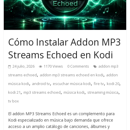
Cómo Instalar Addon MP3
Streams Echoed en Kodi
24 julio, 2026
1170 Views
0 Comments
addon mp3
,
,
streams echoed
addon mp3 streams echoed en kodi
addon
,
,
,
,
,
música kodi
android tv
escuchar música kodi
fire tv
kodi 20
,
,
,
,
kodi 21
mp3 streams echoed
música kodi
streaming música
tv box
El addon MP3 Streams Echoed es un complemento para
Kodi especializado en música bajo demanda que ofrece
acceso a un amplio catálogo de canciones, álbumes y