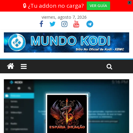
X
🔒 ¿Tu addon no carga?
VER GUÍA
viernes, agosto 7, 2026