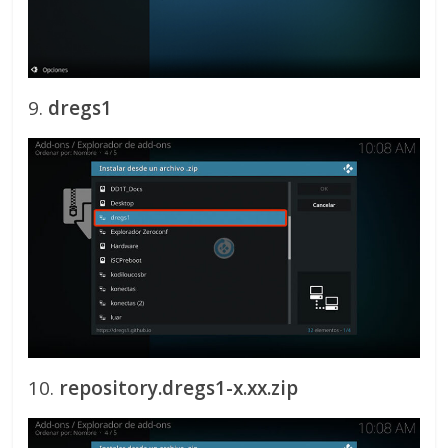
9.
dregs1
10.
repository.dregs1-x.xx.zip