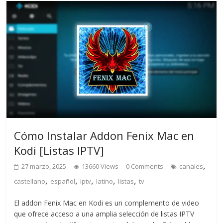
Cómo Instalar Addon Fenix Mac en
Kodi [Listas IPTV]
,
27 marzo, 2025
13660 Views
0 Comments
canales
,
,
,
,
,
castellano
español
iptv
latino
listas
tv
El addon Fenix Mac en Kodi es un complemento de video
que ofrece acceso a una amplia selección de listas IPTV