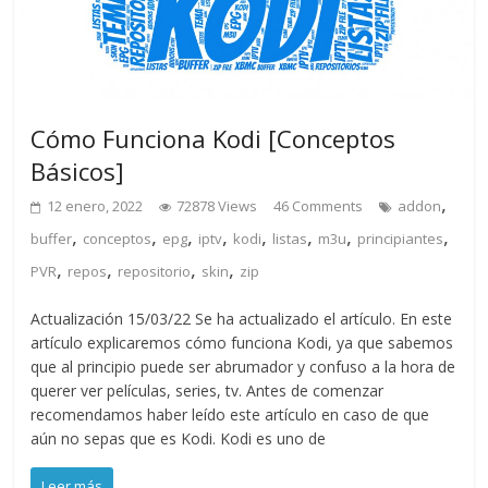
Cómo Funciona Kodi [Conceptos
Básicos]
,
12 enero, 2022
72878 Views
46 Comments
addon
,
,
,
,
,
,
,
,
buffer
conceptos
epg
iptv
kodi
listas
m3u
principiantes
,
,
,
,
PVR
repos
repositorio
skin
zip
Actualización 15/03/22 Se ha actualizado el artículo. En este
artículo explicaremos cómo funciona Kodi, ya que sabemos
que al principio puede ser abrumador y confuso a la hora de
querer ver películas, series, tv. Antes de comenzar
recomendamos haber leído este artículo en caso de que
aún no sepas que es Kodi. Kodi es uno de
Leer más