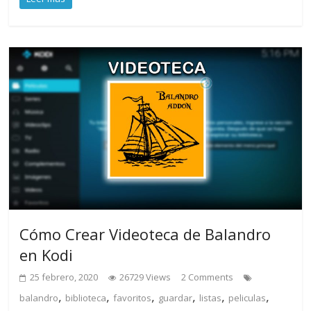
Cómo Crear Videoteca de Balandro
en Kodi
25 febrero, 2020
26729 Views
2 Comments
,
,
,
,
,
,
balandro
biblioteca
favoritos
guardar
listas
peliculas