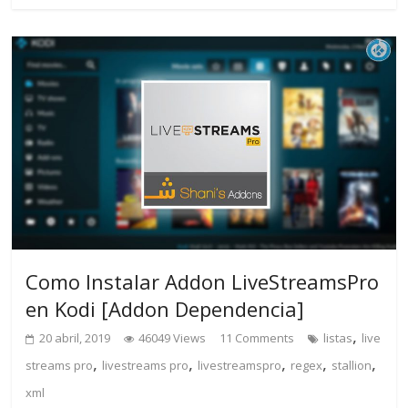
Como Instalar Addon LiveStreamsPro
en Kodi [Addon Dependencia]
,
20 abril, 2019
46049 Views
11 Comments
listas
live
,
,
,
,
,
streams pro
livestreams pro
livestreamspro
regex
stallion
xml