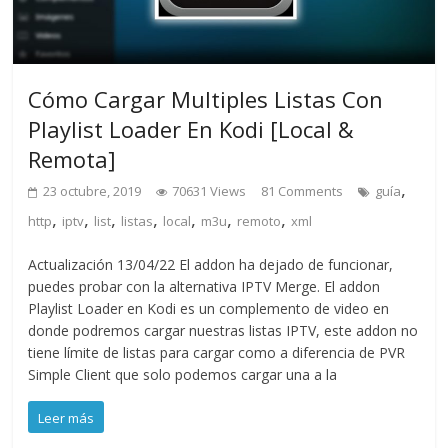
Cómo Cargar Multiples Listas Con
Playlist Loader En Kodi [Local &
Remota]
,
23 octubre, 2019
70631 Views
81 Comments
guía
,
,
,
,
,
,
,
http
iptv
list
listas
local
m3u
remoto
xml
Actualización 13/04/22 El addon ha dejado de funcionar,
puedes probar con la alternativa IPTV Merge. El addon
Playlist Loader en Kodi es un complemento de video en
donde podremos cargar nuestras listas IPTV, este addon no
tiene límite de listas para cargar como a diferencia de PVR
Simple Client que solo podemos cargar una a la
Leer más