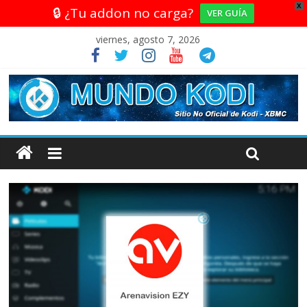
X
🔒 ¿Tu addon no carga?
VER GUÍA
viernes, agosto 7, 2026