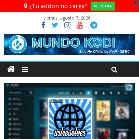
X
🔒 ¿Tu addon no carga?
VER GUÍA
viernes, agosto 7, 2026