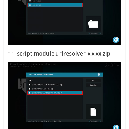
11.
script.module.urlresolver-x.x.xx.zip