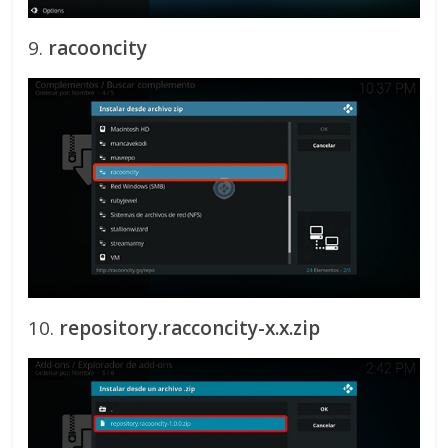
9.
racooncity
10.
repository.racconcity-x.x.zip