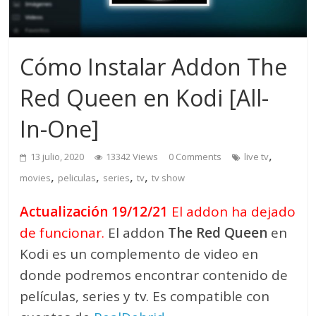
Cómo Instalar Addon The
Red Queen en Kodi [All-
In-One]
,
13 julio, 2020
13342 Views
0 Comments
live tv
,
,
,
,
movies
peliculas
series
tv
tv show
Actualización 19/12/21
El addon ha dejado
de funcionar.
El addon
The Red Queen
en
Kodi es un complemento de video en
donde podremos encontrar contenido de
películas, series y tv. Es compatible con