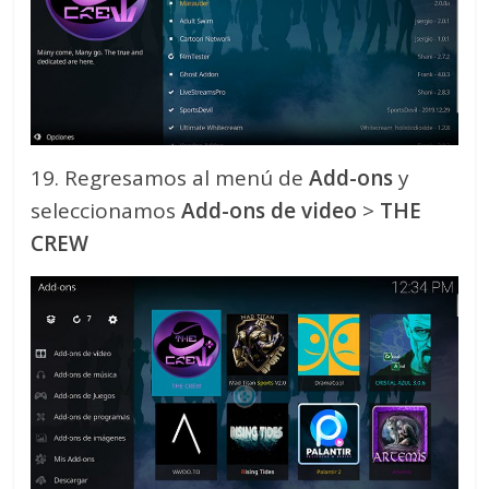
19. Regresamos al menú de
Add-ons
y
seleccionamos
Add-ons de video
>
THE
CREW