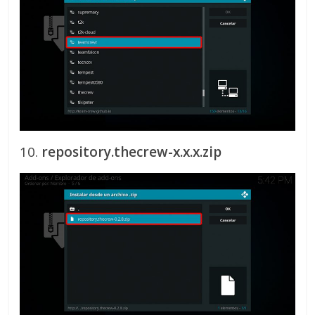
10.
repository.thecrew-x.x.x.zip