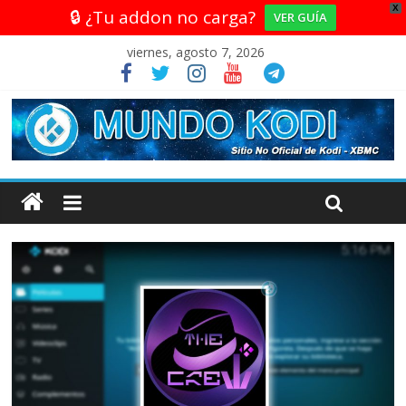
X
🔒 ¿Tu addon no carga?
VER GUÍA
viernes, agosto 7, 2026