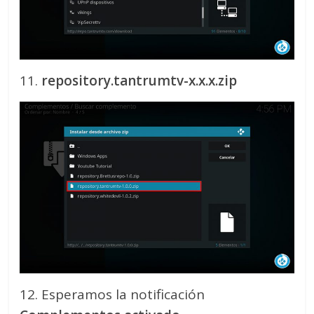
11.
repository.tantrumtv-x.x.x.zip
12. Esperamos la notificación