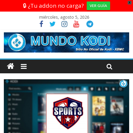
X
🔒 ¿Tu addon no carga?
VER GUÍA
miércoles, agosto 5, 2026