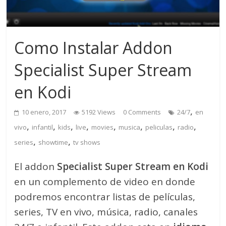
Como Instalar Addon
Specialist Super Stream
en Kodi
,
10 enero, 2017
5192 Views
0 Comments
24/7
en
,
,
,
,
,
,
,
,
vivo
infantil
kids
live
movies
musica
peliculas
radio
,
,
series
showtime
tv shows
El addon
Specialist Super Stream en Kodi
en un complemento de video en donde
podremos encontrar listas de películas,
series, TV en vivo, música, radio, canales