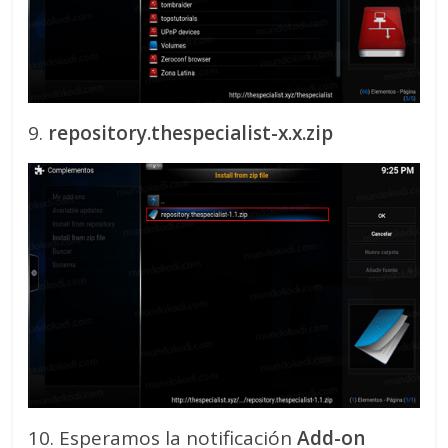
9.
repository.thespecialist-x.x.zip
10. Esperamos la notificación
Add-on