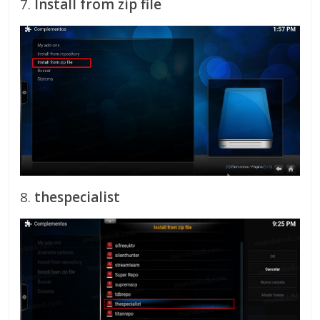
7.
Install from zip file
8.
thespecialist