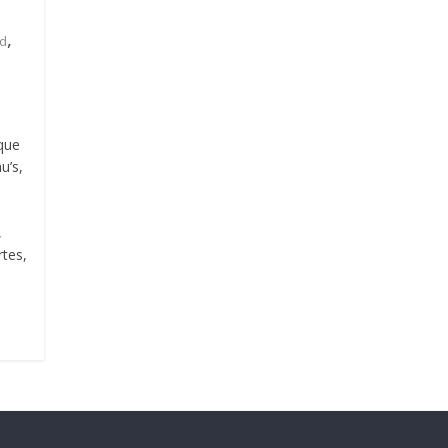
,
d
que
u’s,
,
tes,