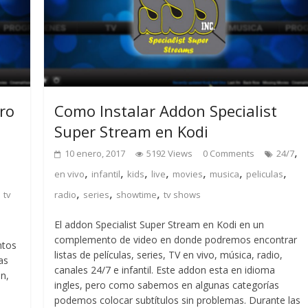
ro
Como Instalar Addon Specialist
Super Stream en Kodi
,
10 enero, 2017
5192 Views
0 Comments
24/7
,
,
,
,
,
,
,
en vivo
infantil
kids
live
movies
musica
peliculas
,
,
,
,
tv
radio
series
showtime
tv shows
El addon Specialist Super Stream en Kodi en un
complemento de video en donde podremos encontrar
ntos
listas de películas, series, TV en vivo, música, radio,
as
canales 24/7 e infantil. Este addon esta en idioma
n,
ingles, pero como sabemos en algunas categorías
podemos colocar subtítulos sin problemas. Durante las