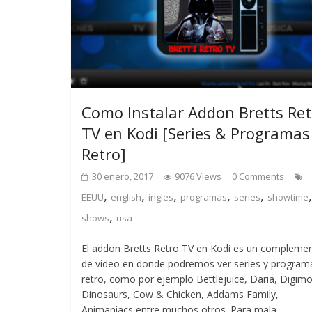
Como Instalar Addon Bretts Ret
TV en Kodi [Series & Programas
Retro]
30 enero, 2017
9076 Views
0 Comments
,
,
,
,
,
EEUU
english
ingles
programas
series
showtime
,
shows
usa
El addon Bretts Retro TV en Kodi es un compleme
de video en donde podremos ver series y program
retro, como por ejemplo Bettlejuice, Daria, Digimo
Dinosaurs, Cow & Chicken, Addams Family,
Animaniacs entre muchos otros. Para mala