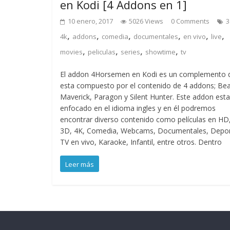
en Kodi [4 Addons en 1]
10 enero, 2017
5026 Views
0 Comments
3
,
,
,
,
,
,
4k
addons
comedia
documentales
en vivo
live
,
,
,
,
movies
peliculas
series
showtime
tv
El addon 4Horsemen en Kodi es un complemento 
esta compuesto por el contenido de 4 addons; Bea
Maverick, Paragon y Silent Hunter. Este addon esta
enfocado en el idioma ingles y en él podremos
encontrar diverso contenido como películas en HD
3D, 4K, Comedia, Webcams, Documentales, Depor
TV en vivo, Karaoke, Infantil, entre otros. Dentro
Leer más