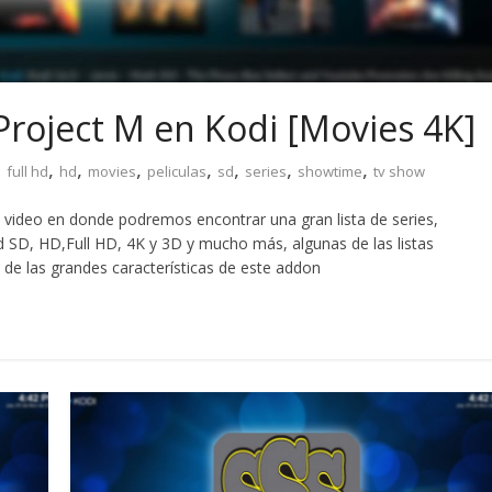
roject M en Kodi [Movies 4K]
,
,
,
,
,
,
,
,
full hd
hd
movies
peliculas
sd
series
showtime
tv show
video en donde podremos encontrar una gran lista de series,
d SD, HD,Full HD, 4K y 3D y mucho más, algunas de las listas
 de las grandes características de este addon