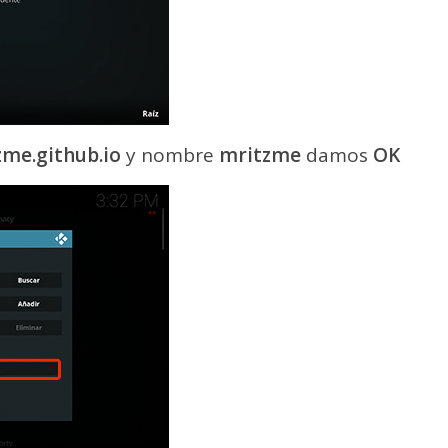
zme.github.io
y nombre
mritzme
damos
OK