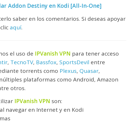
ar Addon Destiny en Kodi [All-In-One]
erlo saber en los comentarios. Si deseas apoyar
clic
aquí
.
os el uso de
IPVanish VPN
para tener acceso
tir
,
TecnoTV
,
Bassfox
,
SportsDevil
entre
mediante torrents como
Plexus
,
Quasar
,
múltiples plataformas como Android, Amazon
ntre otros.
ilizar
IPVanish VPN
son:
l navegar en Internet y en Kodi
rmas