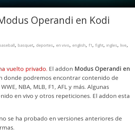
Modus Operandi en Kodi
,
,
,
,
,
,
,
,
,
baseball
basquet
deportes
en vivo
english
f1
fight
ingles
live
a vuelto privado.
El addon
Modus Operandi en
n donde podremos encontrar contenido de
 WWE, NBA, MLB, F1, AFL y más. Algunas
nido en vivo y otros repeticiones. El addon esta
 no se ha probado en versiones anteriores de
ormas.