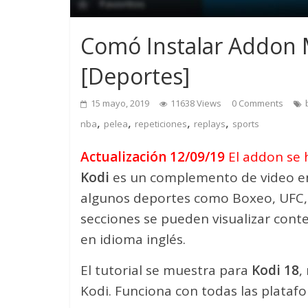
Comó Instalar Addon 
[Deportes]
15 mayo, 2019
11638 Views
0 Comments
,
,
,
,
nba
pelea
repeticiones
replays
sports
Actualización 12/09/19
El addon se h
Kodi
es un complemento de video e
algunos deportes como Boxeo, UFC,
secciones se pueden visualizar conte
en idioma inglés.
El tutorial se muestra para
Kodi 18
,
Kodi. Funciona con todas las plataf