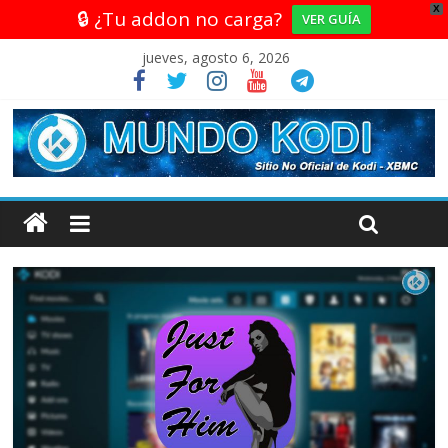
X
🔒 ¿Tu addon no carga?
VER GUÍA
jueves, agosto 6, 2026