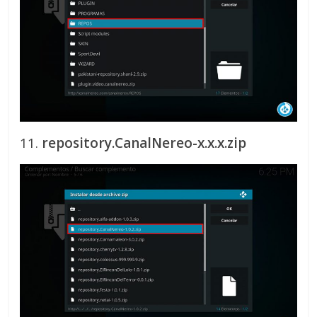
11.
repository.CanalNereo-x.x.x.zip