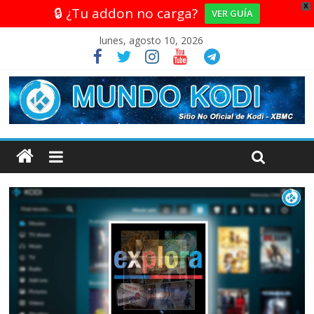
X
🔒 ¿Tu addon no carga?
VER GUÍA
lunes, agosto 10, 2026