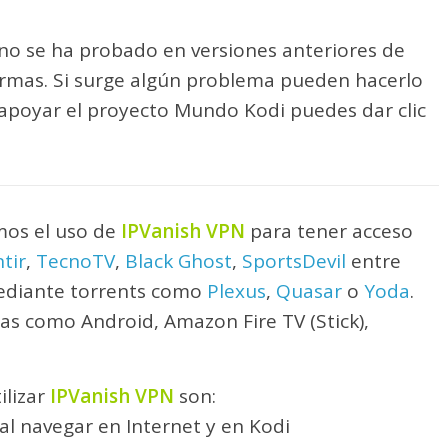
 no se ha probado en versiones anteriores de
ormas. Si surge algún problema pueden hacerlo
 apoyar el proyecto Mundo Kodi puedes dar clic
os el uso de
IPVanish VPN
para tener acceso
tir
,
TecnoTV
,
Black Ghost
,
SportsDevil
entre
mediante torrents como
Plexus
,
Quasar
o
Yoda
.
as como Android, Amazon Fire TV (Stick),
ilizar
IPVanish VPN
son:
l navegar en Internet y en Kodi