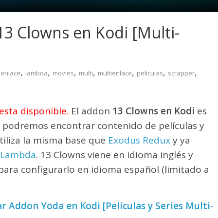
3 Clowns en Kodi [Multi-
,
,
,
,
,
,
,
enlace
lambda
movies
multi
multienlace
peliculas
scrapper
esta disponible.
El addon
13 Clowns en Kodi
es
podremos encontrar contenido de películas y
utiliza la misma base que
Exodus Redux
y ya
Lambda
. 13 Clowns viene en idioma inglés y
para configurarlo en idioma español (limitado a
r Addon Yoda en Kodi [Películas y Series Multi-