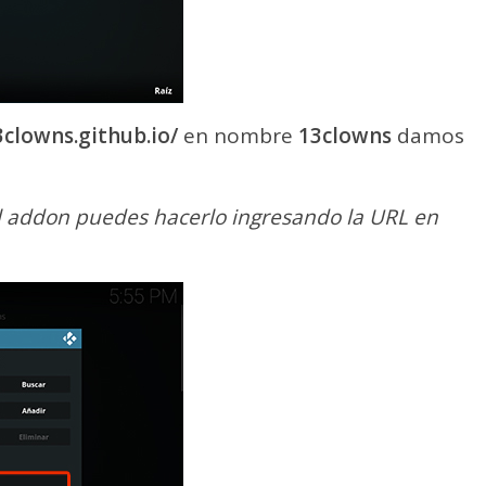
3clowns.github.io/
en nombre
13
clowns
damos
el addon puedes hacerlo ingresando la URL en