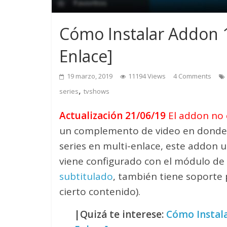
Cómo Instalar Addon 1
Enlace]
19 marzo, 2019
11194 Views
4 Comments
,
series
tvshows
Actualización 21/06/19
El addon no 
un complemento de video en donde 
series en multi-enlace, este addon 
viene configurado con el módulo de
subtitulado
, también tiene soporte 
cierto contenido).
|Quizá te interese:
Cómo Instala