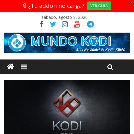
X
🔒 ¿Tu addon no carga?
VER GUÍA
sábado, agosto 8, 2026