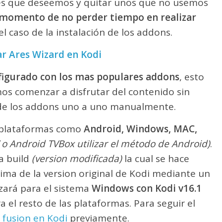
es que deseemos y quitar unos que no usemos
l momento de no perder tiempo en realizar
el caso de la instalación de los addons.
r Ares Wizard en Kodi
igurado con los mas populares addons
, esto
os comenzar a disfrutar del contenido sin
n de los addons uno a uno manualmente.
 plataformas como
Android, Windows, MAC,
V o Android TVBox utilizar el método de Android)
.
a build
(version modificada)
la cual se hace
ma de la version original de Kodi mediante un
lizará para el sistema
Windows con Kodi v16.1
a el resto de las plataformas. Para seguir el
o fusion en Kodi
previamente.