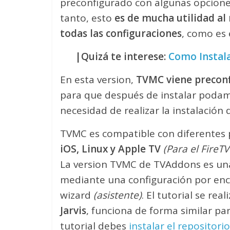
preconfigurado con algunas opcion
tanto, esto
es de mucha utilidad a
todas las configuraciones
, como es 
|Quizá te interese:
Como Instala
En esta version,
TVMC viene preconf
para que después de instalar podam
necesidad de realizar la instalació
TVMC es compatible con diferentes
iOS, Linux y Apple TV
(Para el FireT
La version TVMC de TVAddons es un
mediante una configuración por enci
wizard
(asistente)
. El tutorial se rea
Jarvis
, funciona de forma similar par
tutorial debes
instalar el repositori