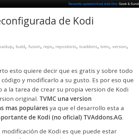
configurada de Kodi
,
,
,
,
,
,
,
,
backup
build
fusion
repo
repositorio
tvaddons
tvmc
version
to esto quiere decir que es gratis y sobre todo
código y modificarlo a su gusto. Es por eso que
 a la tarea de crear su propia version de Kodi
sion original.
TVMC una version
as mas populares
ya que el desarrollo esta a
portante de Kodi (no oficial) TVAddons.AG
.
 modificación de Kodi es que puede estar