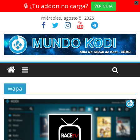
X
🔒 ¿Tu addon no carga?
VER GUÍA
miércoles, agosto 5, 2026
wapa