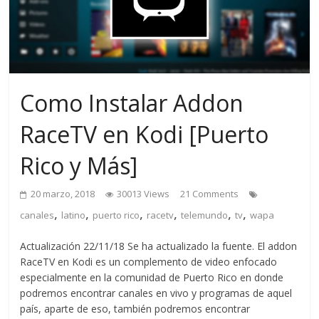
Como Instalar Addon
RaceTV en Kodi [Puerto
Rico y Más]
20 marzo, 2018
30013 Views
21 Comments
,
,
,
,
,
,
canales
latino
puerto rico
racetv
telemundo
tv
wapa
Actualización 22/11/18 Se ha actualizado la fuente. El addon
RaceTV en Kodi es un complemento de video enfocado
especialmente en la comunidad de Puerto Rico en donde
podremos encontrar canales en vivo y programas de aquel
país, aparte de eso, también podremos encontrar