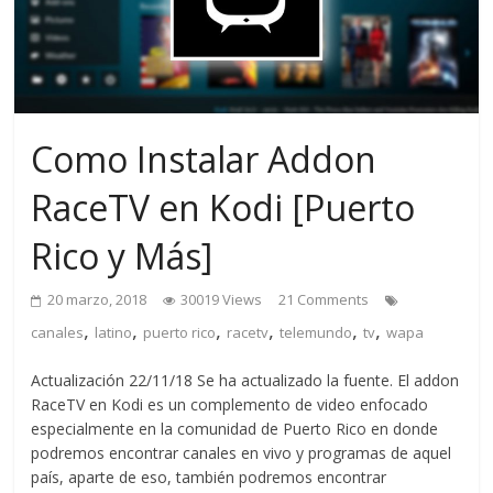
Como Instalar Addon
RaceTV en Kodi [Puerto
Rico y Más]
20 marzo, 2018
30019 Views
21 Comments
,
,
,
,
,
,
canales
latino
puerto rico
racetv
telemundo
tv
wapa
Actualización 22/11/18 Se ha actualizado la fuente. El addon
RaceTV en Kodi es un complemento de video enfocado
especialmente en la comunidad de Puerto Rico en donde
podremos encontrar canales en vivo y programas de aquel
país, aparte de eso, también podremos encontrar