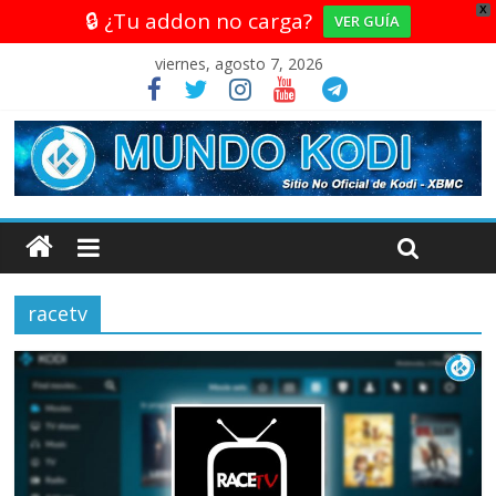
X
🔒 ¿Tu addon no carga?
VER GUÍA
viernes, agosto 7, 2026
racetv